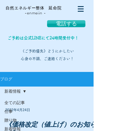
自然エネルギー整体 延命院
-enmeiin -
電話する
ご予約は公式LINEにて24時間受付中！
《ご予約優先》どうにかしたい
心身の不調、ご連絡ください！
ブログ
新着情報
全ての記事
2022年4月24日
仕事
贈り物
《価格改定（値上げ）のお知ら
新着情報