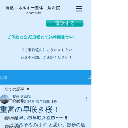
自然エネルギー整体 延命院
-enmeiin -
電話する
ご予約は公式LINEにて24時間受付中！
《ご予約優先》どうにかしたい
心身の不調、ご連絡ください！
記事
全ての記事
整体 延命院
全ての記事
2022年2月6日
読了時間: 1分
重富の早咲き桜！
仕事
ひと足早い🌸早咲き桜🌸〜〜❣️
贈り物
もうそろそろのはず‼️と思い、散歩の途
新着情報