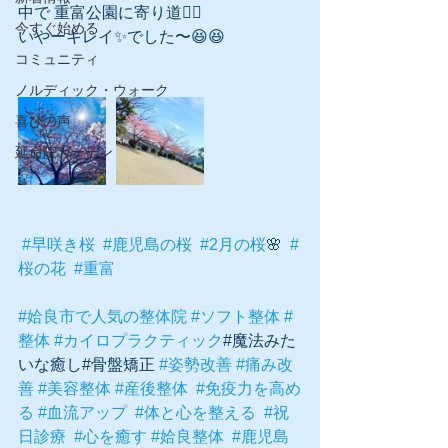
中で 重富公園に寄り道🚶‍♀️
今すぐ始める
いやーキレイ✨でした〜😆😆
コミュニティ
ノルディック・ウォーク
喜びの声
延命院ガーデン
#早咲き桜
#鹿児島の桜
#2月の桜
🌸  
#
桜の花
#重富
#姶良市で人気の整体院
#ソフト整体
#
整体
#カイロプラクティック
#魔法みた
いな癒し#骨盤矯正 
#姿勢改善
#痛み改
善
#美容整体
#産後整体
#免疫力を高め
る
#血流アップ
#体と心を整える
#祝
日診療
#心を癒す
#姶良整体
#鹿児島