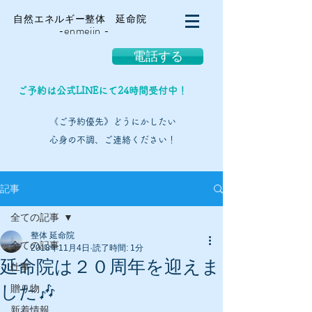
自然エネルギー整体 延命院
-enmeiin -
電話する
ご予約は公式LINEにて24時間受付中！
《ご予約優先》どうにかしたい
心身の不調、ご連絡ください！
記事
全ての記事
整体 延命院
全ての記事
2018年11月4日
読了時間: 1分
延命院は２０周年を迎えま
仕事
した🎶
贈り物
新着情報