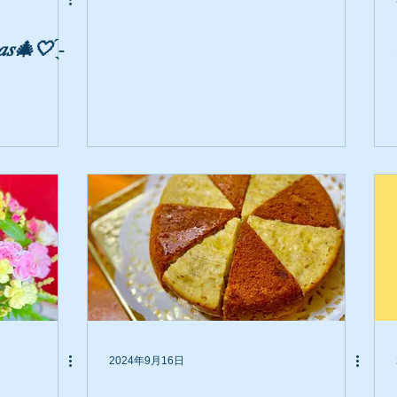
た！ 皆様に喜んで頂けて良かったです😊
- ̗̀ 🤍🎄𝑀𝑒𝑟𝑟𝑦 𝐶ℎ𝑟𝑖𝑠𝑡𝑚𝑎𝑠🎄🤍 ̖́-
2024年9月16日