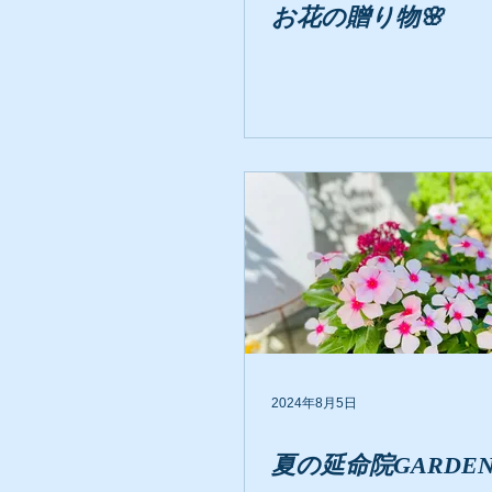
お花の贈り物🌸
2024年8月5日
夏の延命院GARDE