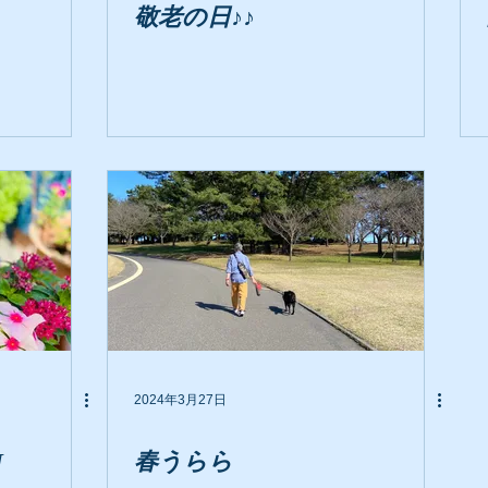
敬老の日♪♪
2024年3月27日
N
春うらら