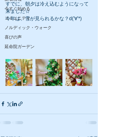
すでに、朝夕は冷え込むようになって
今すぐ始める
来ました☆
コミュニティ
今年は、雪が見られるかな？d('∀'*)
ノルディック・ウォーク
喜びの声
延命院ガーデン