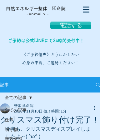
自然エネルギー整体 延命院
-enmeiin -
電話する
ご予約は公式LINEにて24時間受付中！
《ご予約優先》どうにかしたい
心身の不調、ご連絡ください！
記事
全ての記事
整体 延命院
全ての記事
2020年11月10日
読了時間: 1分
クリスマス飾り付け完了！
仕事
今年も、クリスマスディスプレイしま
贈り物
したよ～( ^ω^ )
新着情報