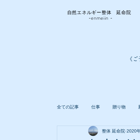
自然エネルギー整体 延命院
-enmeiin -
《ご
全ての記事
仕事
贈り物
整体 延命院
2020
延命院ガーデン