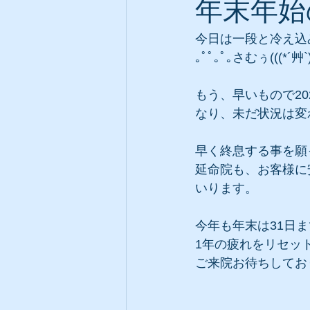
年末年始
今日は一段と冷え込
｡ﾟﾟ｡ﾟ｡さむぅ(((*´艸`)
もう、早いもので2
なり、未だ状況は変
早く終息する事を願
延命院も、お客様に
いります。
今年も年末は31日
1年の疲れをリセットし
ご来院お待ちしてお