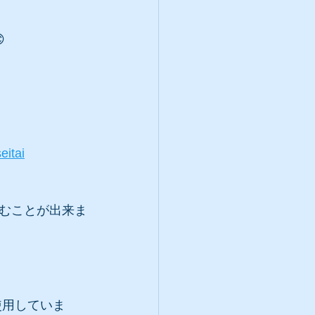

eitai
むことが出来ま
使用していま