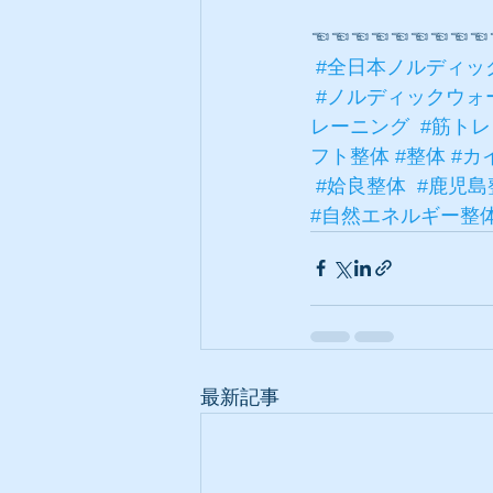
☜☜☜☜☜☜☜☜☜
#全日本ノルディッ
#ノルディックウォ
レーニング
#筋トレ
フト整体
#整体
#カ
#姶良整体
#鹿児島
#自然エネルギー整
最新記事