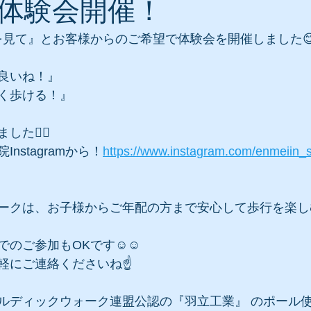
体験会開催！
ramを見て』とお客様からのご希望で体験会を開催しました
良いね！』
く歩ける！』
た🙆‍♀️
nstagramから！
https://www.instagram.com/enmeiin_s
ークは、お子様からご年配の方まで安心して歩行を楽し
のご参加もOKです☺️☺️
軽にご連絡くださいね☝️
ルディックウォーク連盟公認の『羽立工業』 のポール