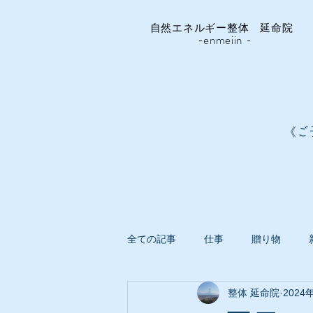
自然エネルギー整体 延命院
-enmeiin -
《ご
全ての記事
仕事
贈り物
整体 延命院
2024
延命院ガーデン