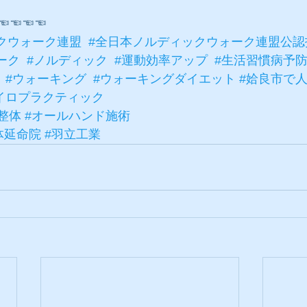
☜☜☜☜
クウォーク連盟
#全日本ノルディックウォーク連盟公認
ーク
#ノルディック
#運動効率アップ
#生活習慣病予
#ウォーキング
#ウォーキングダイエット
#姶良市で
イロプラクティック
整体
#オールハンド施術
体延命院
#羽立工業