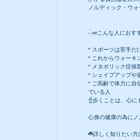
ノルディック・ウォ
- ̗̀📣こんな人におす
* スポーツは苦手
* これからウォー
* メタボリック症
* シェイプアップ
* ご高齢で体力に
でいる人
☝️歩くことは、心
心身の健康の為にノル
☘️詳しく知りたい方